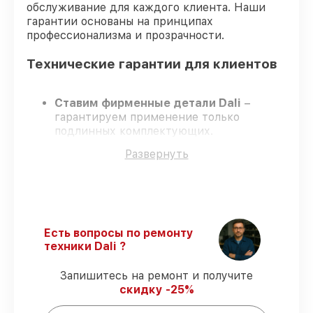
обслуживание для каждого клиента. Наши
гарантии основаны на принципах
профессионализма и прозрачности.
Технические гарантии для клиентов
Ставим фирменные детали Dali
–
гарантируем применение только
подлинных комплектующих.
Опытные мастера
– проходят
Развернуть
постоянное обучение, что гарантирует
качество выполняемых работ.
Заканчиваем ремонт в четко
оговоренные сроки
– ремонт
оптического прицела Dali RS150-640
строго по договоренности.
Есть вопросы по ремонту
Поддержка после ремонта
– все
техники Dali ?
работы и запчасти защищены сервисной
гарантией.
Запишитесь на ремонт и получите
скидку -25%
Мы гарантируем: