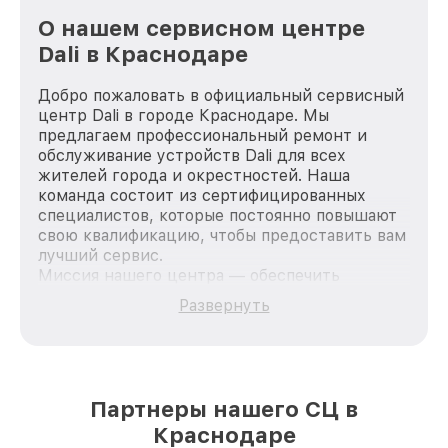
О нашем сервисном центре
Dali в Краснодаре
Добро пожаловать в официальный сервисный
центр Dali в городе Краснодаре. Мы
предлагаем профессиональный ремонт и
обслуживание устройств Dali для всех
жителей города и окрестностей. Наша
команда состоит из сертифицированных
специалистов, которые постоянно повышают
свою квалификацию, чтобы предоставить вам
лучший сервис.
Миссия нашего центра — обеспечить
качественный и доступный ремонт для
Развернуть
каждого пользователя продукции Dali, вне
зависимости от сложности поломки. Мы
стремимся к тому, чтобы каждый клиент был
удовлетворен скоростью и качеством
предоставляемых услуг. Наша цель — стать
Партнеры нашего СЦ в
лучшим сервисным центром Dali в городе
Краснодаре
Краснодаре, постоянно повышая уровень