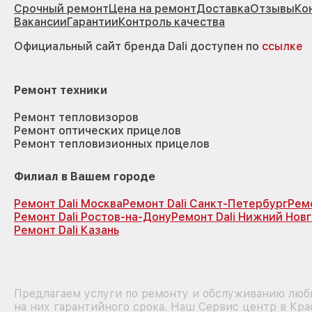
Срочный ремонт
Цена на ремонт
Доставка
Отзывы
Ко
Вакансии
Гарантии
Контроль качества
Официальный сайт бренда Dali доступен по
ссылке
Ремонт техники
Ремонт тепловизоров
Ремонт оптических прицелов
Ремонт тепловизионных прицелов
Филиал в Вашем городе
Ремонт Dali Москва
Ремонт Dali Санкт-Петербург
Рем
Ремонт Dali Ростов-на-Дону
Ремонт Dali Нижний Нов
Ремонт Dali Казань
Предлагаем услуги по ремонту и обслуживанию любы
на них гарантийного срока. Наш Сервис центр в Кра