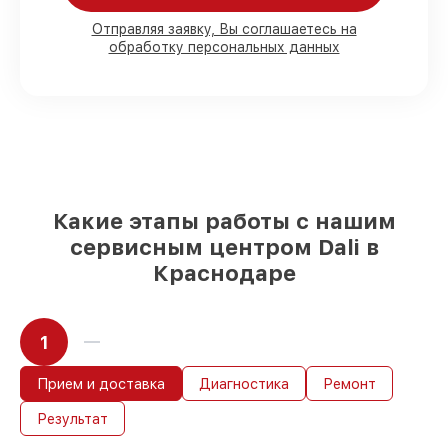
с возможностью присутствия владельца
90%
деталей Dali в наличии на складе в
Отправляя заявку, Вы соглашаетесь на
Краснодаре, остальные приходят
обработку персональных данных
оперативно
Оригинальные комплектующие Dali и
качественные аналоги
– только вы
выбираете, какие детали использовать, а
мы подстраиваемся под разные бюджеты
85%
работ по восстановлению Dali
завершаются в тот же день, при
немедленном старте работ
Какие этапы работы с нашим
сервисным центром Dali в
Краснодаре
1
Прием и доставка
Диагностика
Ремонт
Результат