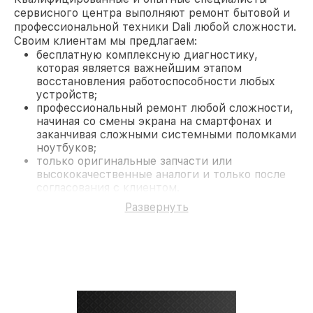
сервисного центра выполняют ремонт бытовой и
профессиональной техники Dali любой сложности.
Своим клиентам мы предлагаем:
бесплатную комплексную диагностику,
которая является важнейшим этапом
восстановления работоспособности любых
устройств;
профессиональный ремонт любой сложности,
начиная со смены экрана на смартфонах и
заканчивая сложными системными поломками
ноутбуков;
только оригинальные запчасти или
высококачественные аналоги и только после
согласования с клиентом.
На все работы и замененные комплектующие
Развернуть
предоставляется длительная гарантия. В случае
поломки по условиям гарантии, мы бесплатно
исправим ситуацию.
Наши преимущества
Преимуществами нашего сервисного центра Dali
в Краснодаре являются:
лучшие специалисты с многолетним опытом и
безупречной репутацией;