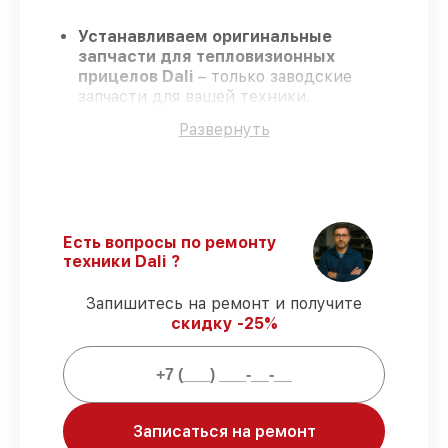
Устанавливаем оригинальные
запчасти для тепловизионных
прицелов Dali
– только заводские
запчасти для вашей техники.
Сертифицированные инженеры
–
Развернуть
проходят строгий отбор, что
гарантирует качество и надёжность
ремонта.
Завершаем работы без задержек
–
ремонт тепловизионных прицелов Dali в
оговоренные сроки.
Есть вопросы по ремонту
Официальная гарантия
– на все виды
техники Dali ?
работ и комплектующие для
тепловизионных прицелов Dali
Запишитесь на ремонт и получите
предоставляется гарантия до 3-х лет.
скидку -25%
Мы гарантируем:
80%
ремонтов по ремонту исполняются
Записаться на ремонт