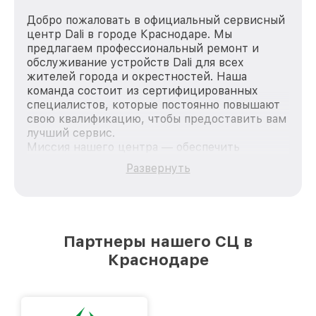
Добро пожаловать в официальный сервисный
центр Dali в городе Краснодаре. Мы
предлагаем профессиональный ремонт и
обслуживание устройств Dali для всех
жителей города и окрестностей. Наша
команда состоит из сертифицированных
специалистов, которые постоянно повышают
свою квалификацию, чтобы предоставить вам
лучший сервис.
Миссия нашего центра — обеспечить
качественный и доступный ремонт для
Развернуть
каждого пользователя продукции Dali, вне
зависимости от сложности поломки. Мы
стремимся к тому, чтобы каждый клиент был
удовлетворен скоростью и качеством
предоставляемых услуг. Наша цель — стать
Партнеры нашего СЦ в
лучшим сервисным центром Dali в городе
Краснодаре
Краснодаре, постоянно повышая уровень
доверия и лояльности наших клиентов.