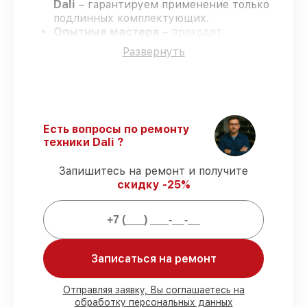
Dali
– гарантируем применение только
подлинных комплектующих.
Опытные мастера
– проходят
постоянное обучение, что подтверждает
Развернуть
уровень их профессионализма.
Заканчиваем ремонт в четко
оговоренные сроки
– ремонт
тепловизионного прицела Dali RS350384
строго по договоренности.
Гарантийное сопровождение
– все
Есть вопросы по ремонту
работы и запчасти защищены сервисной
техники Dali ?
гарантией.
Запишитесь на ремонт и получите
скидку -25%
Мы гарантируем:
80%
работ закрываем в присутствии
клиента
Записаться на ремонт
90%
запчастей Dali имеются на складе в
Краснодаре, остальные доступны для
срочного заказа
Отправляя заявку, Вы соглашаетесь на
Оригинальные комплектующие Dali и
обработку персональных данных