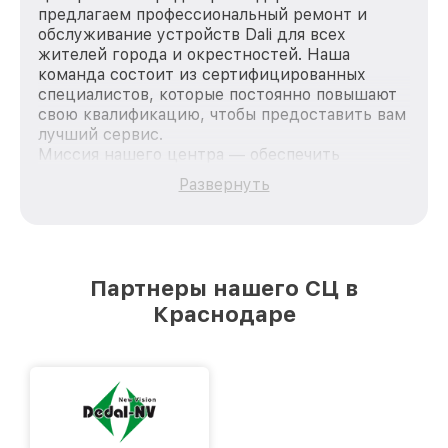
предлагаем профессиональный ремонт и
обслуживание устройств Dali для всех
жителей города и окрестностей. Наша
команда состоит из сертифицированных
специалистов, которые постоянно повышают
свою квалификацию, чтобы предоставить вам
лучший сервис.
Миссия нашего центра — обеспечить
качественный и доступный ремонт для
Развернуть
каждого пользователя продукции Dali, вне
зависимости от сложности поломки. Мы
стремимся к тому, чтобы каждый клиент был
удовлетворен скоростью и качеством
предоставляемых услуг. Наша цель — стать
Партнеры нашего СЦ в
лучшим сервисным центром Dali в городе
Краснодаре
Краснодаре, постоянно повышая уровень
доверия и лояльности наших клиентов.