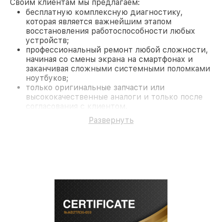
Своим клиентам мы предлагаем:
бесплатную комплексную диагностику,
которая является важнейшим этапом
восстановления работоспособности любых
устройств;
профессиональный ремонт любой сложности,
начиная со смены экрана на смартфонах и
заканчивая сложными системными поломками
ноутбуков;
только оригинальные запчасти или
высококачественные аналоги и только после
согласования с клиентом.
На все работы и замененные комплектующие
Развернуть
предоставляется длительная гарантия. В случае
поломки по условиям гарантии, мы бесплатно
исправим ситуацию.
Наши преимущества
Преимуществами нашего сервисного центра Dali
в Краснодаре являются:
лучшие специалисты с многолетним опытом и
безупречной репутацией;
современное оборудование и
лицензированное ПО в ремонтно-