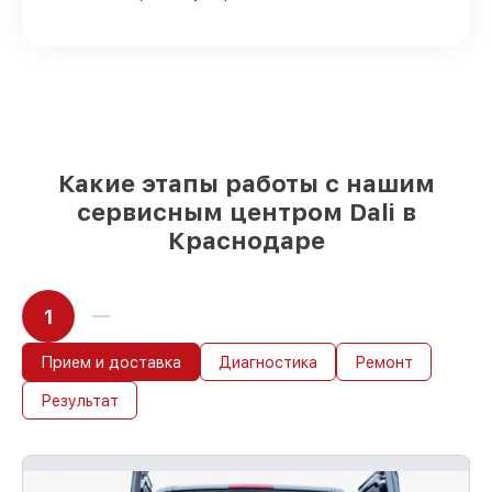
качественные аналоги
– для разного
бюджета
85%
ремонтов выполняются в тот же
день, если мастер приступает к ремонту
сразу
Какие этапы работы с нашим
сервисным центром Dali в
Краснодаре
1
Прием и доставка
Диагностика
Ремонт
Результат