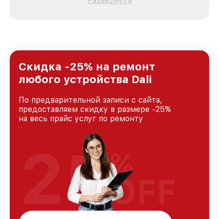
Развернуть
каждого пользователя продукции Dali, вне
зависимости от сложности поломки. Мы
стремимся к тому, чтобы каждый клиент был
удовлетворен скоростью и качеством
предоставляемых услуг. Наша цель — стать
лучшим сервисным центром Dali в городе
Краснодаре, постоянно повышая уровень
Скидка -25% на ремонт
доверия и лояльности наших клиентов.
любого устройства Dali
По предварительной записи с сайта,
предоставляем скидку в размере -25%
на весь прайс услуг по ремонту
25
%
OFF