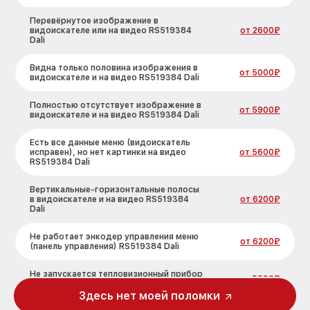
Перевёрнутое изображение в
видоискателе или на видео RS519384
от 2600₽
Dali
Видна только половина изображения в
от 5000₽
видоискателе и на видео RS519384 Dali
Полностью отсутствует изображение в
от 5900₽
видоискателе и на видео RS519384 Dali
Есть все данные меню (видоискатель
исправен), но нет картинки на видео
от 5600₽
RS519384 Dali
Вертикальные-горизонтальные полосы
в видоискателе и на видео RS519384
от 6200₽
Dali
Не работает энкодер управления меню
от 6200₽
(панель управления) RS519384 Dali
Не запускается тепловизионный прибор
от 5500₽
RS519384 Dali
Здесь нет моей поломки