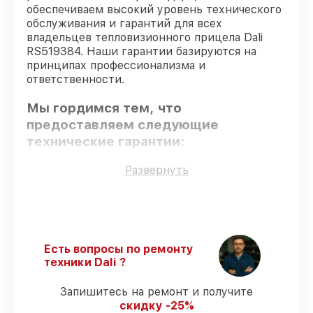
обеспечиваем высокий уровень технического
обслуживания и гарантий для всех
владельцев тепловизионного прицела Dali
RS519384. Наши гарантии базируются на
принципах профессионализма и
ответственности.
Мы гордимся тем, что
предоставляем следующие
технические гарантии:
Развернуть
Только фирменные комплектующие
–
для всех видов сервиса применяются
исключительно оригинальные детали.
Сертифицированные инженеры
–
мастера проходят строгий отбор и
Есть вопросы по ремонту
регулярное обучение.
техники Dali ?
Соблюдение сроков починки
–
восстановление тепловизионного
Запишитесь на ремонт и получите
прицела RS519384 выполняется строго в
скидку -25%
оговоренные сроки.