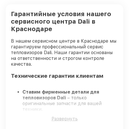
Гарантийные условия нашего
сервисного центра Dali в
Краснодаре
В нашем сервисном центре в Краснодаре мы
гарантируем профессиональный сервис
тепловизоров Dali. Наши гарантии основаны
на ответственности и строгом контроле
качества.
Технические гарантии клиентам
Ставим фирменные детали для
тепловизоров Dali
– только
оригинальные запчасти для вашей
техники.
Опытные мастера
– проходят
Развернуть
серьезную проверку знаний и навыков,
что гарантирует качество и надёжность