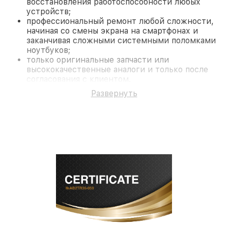
восстановления работоспособности любых
устройств;
профессиональный ремонт любой сложности,
начиная со смены экрана на смартфонах и
заканчивая сложными системными поломками
ноутбуков;
только оригинальные запчасти или
высококачественные аналоги и только после
согласования с клиентом.
На все работы и замененные комплектующие
Развернуть
предоставляется длительная гарантия. В случае
поломки по условиям гарантии, мы бесплатно
исправим ситуацию.
Наши преимущества
Преимуществами нашего сервисного центра Dali
в Краснодаре являются:
лучшие специалисты с многолетним опытом и
безупречной репутацией;
современное оборудование и
лицензированное ПО в ремонтно-
диагностических мастерских;
собственный склад комплектующих, что
позволяет сократить сроки