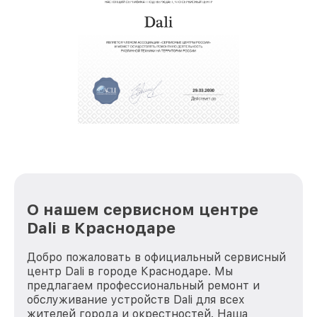
восстановительных работ;
звернуть
услуги курьера для владельцев
крупногабаритной техники, которые
обеспечат доставку устройств в сервис в
полной сохранности и бесплатно.
За годы своей деятельности мы получали только
положительные отзывы и обрели отличную
репутацию. Мы постоянно совершенствуемся и
стараемся каждый день делать наш сервис еще
лучше!
О нашем сервисном центре
Dali в Краснодаре
Добро пожаловать в официальный сервисный
центр Dali в городе Краснодаре. Мы
предлагаем профессиональный ремонт и
обслуживание устройств Dali для всех
жителей города и окрестностей. Наша