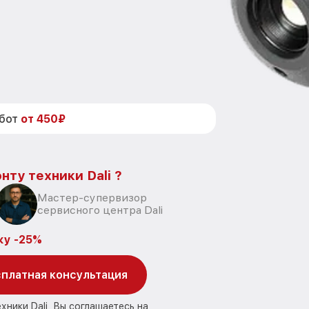
абот
от 450₽
нту техники Dali ?
Мастер-супервизор
сервисного центра Dali
ку -25%
платная консультация
хники Dali, Вы соглашаетесь на