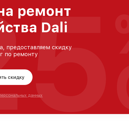
25
на ремонт
ства Dali
а, предоставляем скидку
уг по ремонту
ить скидку
 персональных данных