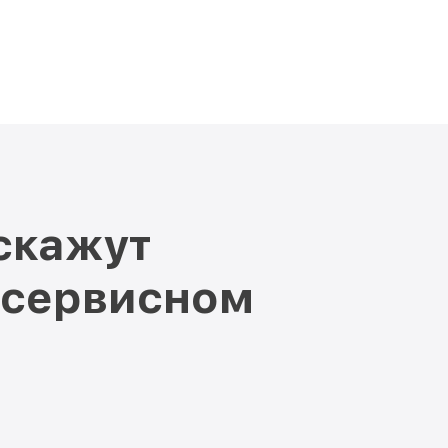
скажут
 сервисном
е