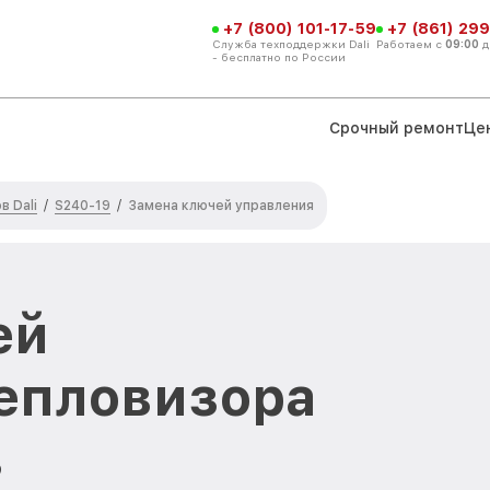
+7 (800) 101-17-59
+7 (861) 299
Служба техподдержки Dali
Работаем с
09:00
д
- бесплатно по России
Срочный ремонт
Це
 Dali
S240-19
/
/
Замена ключей управления
ей
епловизора
в