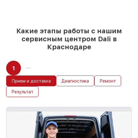
выбираете, какие детали использовать, а
мы делаем ремонт с учётом
возможностей клиента
85%
ремонтов Dali сделаем за 1–2 часа,
если мастер начинает работу сразу
Какие этапы работы с нашим
сервисным центром Dali в
Краснодаре
1
Прием и доставка
Диагностика
Ремонт
Результат