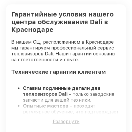
Гарантийные условия нашего
центра обслуживания Dali в
Краснодаре
В нашем СЦ, расположенном в Краснодаре
мы гарантируем профессиональный сервис
тепловизоров Dali. Наши гарантии основаны
на ответственности и опыте.
Технические гарантии клиентам
Ставим подлинные детали для
тепловизоров Dali
– только заводские
запчасти для вашей техники.
Опытные мастера
– проходят
регулярное обучение, что подтверждает
качество и надёжность ремонта.
Развернуть
Завершаем работы без задержек
–
ремонт тепловизоров Dali в оговоренные